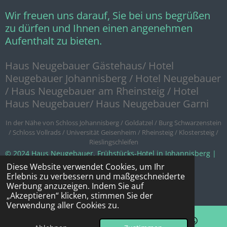
Wir freuen uns darauf, Sie bei uns begrüßen
zu dürfen und Ihnen einen angenehmen
Aufenthalt zu bieten.
Haus Neugebauer Gästehaus/ Hotel
Neugebauer Johannisberg / Hotel Neugebauer
/ Haus Neugebauer am Rheinsteig / Hotel
Haus Neugebauer/ Haus Neugebauer Garni
In der Nähe von Schloss Johannisberg / Goldatzel / Burg Schwarzenstein
/ Schloss Vollrads / Universität Geisenheim / Rheinsteig / Klostersteig /
Rieslingschleifen
© 2024 Haus Neugebauer, Frühstücks-Hotel in Johannisberg |
Fon +49 (0)6722 9703999 | +49 (0)6722 96050 |
Diese Website verwendet Cookies, um Ihr
Erlebnis zu verbessern und maßgeschneiderte
hausneugebauer@outlook.de
Werbung anzuzeigen. Indem Sie auf
Mit Unterstützung von
Webador
„Akzeptieren“ klicken, stimmen Sie der
Verwendung aller Cookies zu.